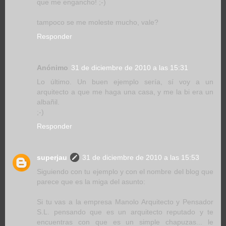
que me engancho! ;-)
tampoco se me moleste mucho, vale?
Responder
Anónimo
31 de diciembre de 2010 a las 15:31
Lo último. Un buen ejemplo sería, sí voy a un
arquitecto a que me haga una casa, y me la bi era un
albañil.
;-)
Responder
superjau
31 de diciembre de 2010 a las 15:53
Siguiendo con tu ejemplo y con el nombre del blog que
parece que es la miga del asunto:
Si tu vas a la empresa Manolo Arquitecto y Pensador
S.L. pensando que es un arquitecto reputado y te
encuentras con que es un simple chapuzas... le