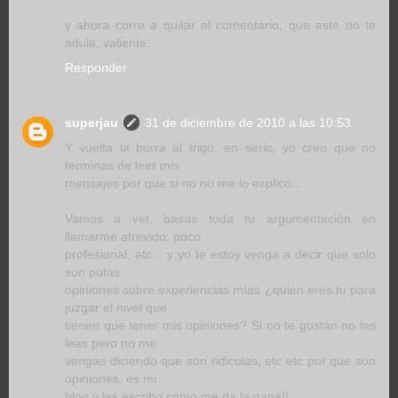
y ahora corre a quitar el comentario, que este no te
adula, valiente.
Responder
superjau
31 de diciembre de 2010 a las 10:53
Y vuelta la burra al trigo, en serio, yo creo que no
terminas de leer mis
mensajes por que si no no me lo explico...
Vamos a ver, basas toda tu argumentación en
llamarme atrevido, poco
profesional, etc... y yo te estoy venga a decir que solo
son putas
opiniones sobre experiencias mías ¿quien eres tu para
juzgar el nivel que
tienen que tener mis opiniones? Si no te gustan no las
leas pero no me
vengas diciendo que son ridiculas, etc etc por que son
opiniones, es mi
blog y las escribo como me da la gana!!