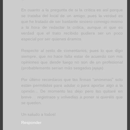
En cuanto a la pregunta de si la crítica es así porque
se trataba del local de un amigo, pues la verdad es
que he tratado de ser bastante sincero conmigo mismo
a la hora de redactar la crítica, aunque sí que es
verdad que el trato recibido pudiera ser un poco
especial por ser quienes éramos.
Respecto al resto de comentarios, pues lo que digo
siempre, que no hace falta estar de acuerdo con mis
opiniones que desde luego no son de un profesional
(probablemente serían más sesgadas jajaja)
Por último recordaros que las firmas “anónimas” solo
están permitidas para adular o para aportar algo a la
opinión... De momento las dejo pero las quitaré en
breve… registraos y volvedlas a poner si queréis que
se queden.
Un saludo a todos!
Responder