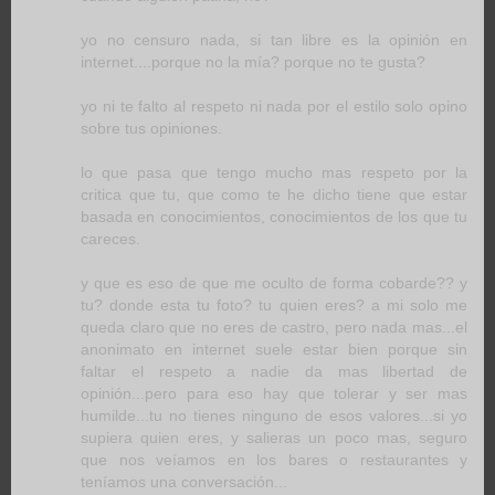
yo no censuro nada, si tan libre es la opinión en
internet....porque no la mía? porque no te gusta?
yo ni te falto al respeto ni nada por el estilo solo opino
sobre tus opiniones.
lo que pasa que tengo mucho mas respeto por la
critica que tu, que como te he dicho tiene que estar
basada en conocimientos, conocimientos de los que tu
careces.
y que es eso de que me oculto de forma cobarde?? y
tu? donde esta tu foto? tu quien eres? a mi solo me
queda claro que no eres de castro, pero nada mas...el
anonimato en internet suele estar bien porque sin
faltar el respeto a nadie da mas libertad de
opinión...pero para eso hay que tolerar y ser mas
humilde...tu no tienes ninguno de esos valores...si yo
supiera quien eres, y salieras un poco mas, seguro
que nos veíamos en los bares o restaurantes y
teníamos una conversación...