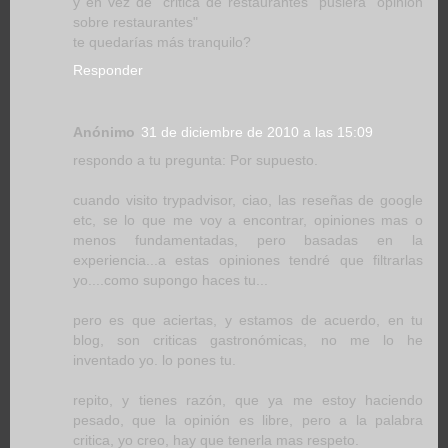
y en vez de "critica de restaurantes" pusiera "opinion
sobre restaurantes"
te quedarías más tranquilo?
Responder
Anónimo
31 de diciembre de 2010 a las 15:09
respondo a tu pregunta: Por supuesto.
cuando visito trypadvisor, ciao, las reseñas de google
etc, se lo que me voy a encontrar, opiniones mas o
menos fundamentadas, pero basadas en la
experiencia...a estas opiniones tendré que filtrarlas
yo....como supongo haces tu...
pero es que aciertas, y estamos de acuerdo, en tu
blog, son criticas gastronómicas, no me lo he
inventado yo. lo pones tu.
repito, y tienes razón, que ya me estoy haciendo
pesado, que la opinión es libre, pero a la palabra
critica, yo creo, hay que tenerla mas respeto.