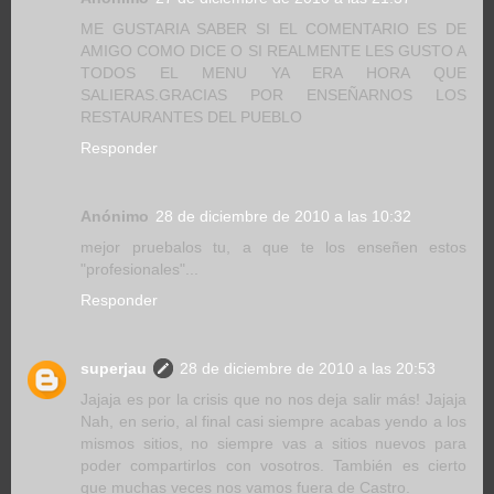
ME GUSTARIA SABER SI EL COMENTARIO ES DE
AMIGO COMO DICE O SI REALMENTE LES GUSTO A
TODOS EL MENU YA ERA HORA QUE
SALIERAS.GRACIAS POR ENSEÑARNOS LOS
RESTAURANTES DEL PUEBLO
Responder
Anónimo
28 de diciembre de 2010 a las 10:32
mejor pruebalos tu, a que te los enseñen estos
"profesionales"...
Responder
superjau
28 de diciembre de 2010 a las 20:53
Jajaja es por la crisis que no nos deja salir más! Jajaja
Nah, en serio, al final casi siempre acabas yendo a los
mismos sitios, no siempre vas a sitios nuevos para
poder compartirlos con vosotros. También es cierto
que muchas veces nos vamos fuera de Castro.