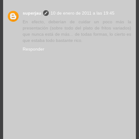
superjau
10 de enero de 2011 a las 19:45
En efecto, deberían de cuidar un poco más la
presentación (sobre todo del plato de fritos variados)
que nunca está de más... de todas formas, lo cierto es
que estaba todo bastante rico.
Responder