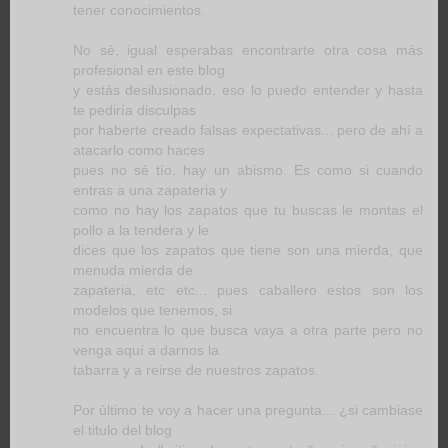
tener conocimientos.
No sé, igual esperabas encontrarte otra cosa más
profesional en este blog
y estás desilusionado, eso lo puedo entender y hasta
te pediría disculpas
por haberte creado falsas expectativas... pero de ahí a
atacarlo como haces
pues no sé tío, hay un abismo. Es como si cuando
entras a una zapateria y
como no hay los zapatos que tu buscas le montas el
pollo a la tendera y le
dices que los zapatos que tiene son una mierda, que
menuda mierda de
zapateria, etc etc... pues caballero estos son los
modelos que tenemos, si
no encuentra lo que busca vaya a otra parte pero no
venga aquí a darnos la
tabarra y a reirse de nuestros zapatos.
Por último te voy a hacer una pregunta... ¿si cambiase
el titulo del blog