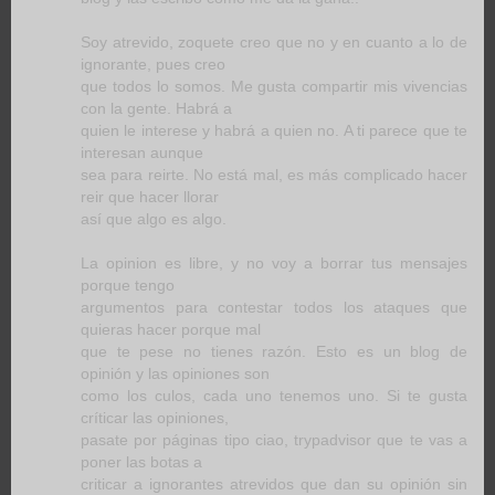
Soy atrevido, zoquete creo que no y en cuanto a lo de
ignorante, pues creo
que todos lo somos. Me gusta compartir mis vivencias
con la gente. Habrá a
quien le interese y habrá a quien no. A ti parece que te
interesan aunque
sea para reirte. No está mal, es más complicado hacer
reir que hacer llorar
así que algo es algo.
La opinion es libre, y no voy a borrar tus mensajes
porque tengo
argumentos para contestar todos los ataques que
quieras hacer porque mal
que te pese no tienes razón. Esto es un blog de
opinión y las opiniones son
como los culos, cada uno tenemos uno. Si te gusta
críticar las opiniones,
pasate por páginas tipo ciao, trypadvisor que te vas a
poner las botas a
criticar a ignorantes atrevidos que dan su opinión sin