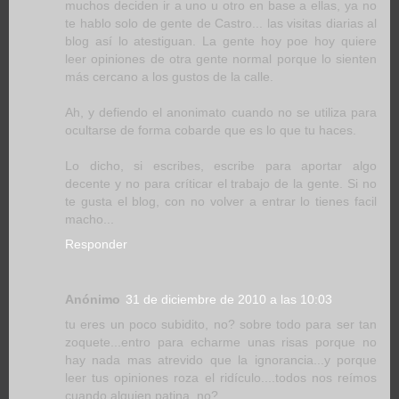
muchos deciden ir a uno u otro en base a ellas, ya no
te hablo solo de gente de Castro... las visitas diarias al
blog así lo atestiguan. La gente hoy poe hoy quiere
leer opiniones de otra gente normal porque lo sienten
más cercano a los gustos de la calle.
Ah, y defiendo el anonimato cuando no se utiliza para
ocultarse de forma cobarde que es lo que tu haces.
Lo dicho, si escribes, escribe para aportar algo
decente y no para críticar el trabajo de la gente. Si no
te gusta el blog, con no volver a entrar lo tienes facil
macho...
Responder
Anónimo
31 de diciembre de 2010 a las 10:03
tu eres un poco subidito, no? sobre todo para ser tan
zoquete...entro para echarme unas risas porque no
hay nada mas atrevido que la ignorancia...y porque
leer tus opiniones roza el ridículo....todos nos reímos
cuando alguien patina, no?