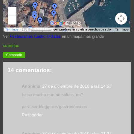
Ver
Restaurantes Castro Urdiales
en un mapa más grande
superjau
Compartir
14 comentarios:
Anónimo
27 de diciembre de 2010 a las 14:53
hacia mucho que no salíais, no?
para ser bloggeros gastronómicos...
Responder
Anónimo
27 de diciembre de 2010 a las 21:37