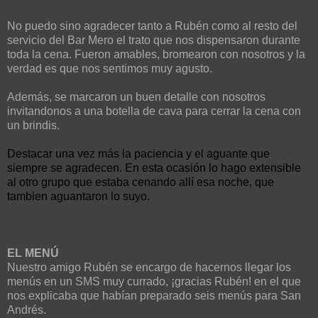
No puedo sino agradecer tanto a Rubén como al resto del
servicio del Bar Mero el trato que nos dispensaron durante
toda la cena. Fueron amables, bromearon con nosotros y la
verdad es que nos sentimos muy agusto.
Además, se marcaron un buen detalle con nosotros
invitandonos a una botella de cava para cerrar la cena con
un brindis.
Destacar una vez más la paciencia y el aguante que
siempre se agradecen. En esta ocasión lo hago extensible
al otro grupo que estaba cenando allí esa noche, que
tambien aguantaron lo suyo.
EL MENÚ
Nuestro amigo Rubén se encargo de hacernos llegar los
menús en un SMS muy currado, ¡gracias Rubén! en el que
nos explicaba que habían preparado seis menús para San
Andrés.