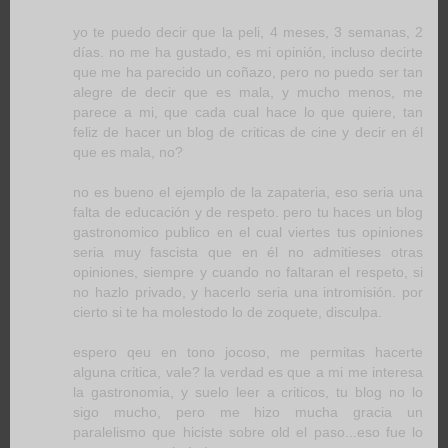
yo te puedo decir que la peli, 4 meses, 3 semanas, 2
días. no me ha gustado, es mi opinión, incluso decirte
que me ha parecido un coñazo, pero no puedo ser tan
alegre de decir que es mala, y mucho menos, me
parece a mi, que cada cual hace lo que quiere, tan
feliz de hacer un blog de criticas de cine y decir en él
que es mala, no?
no es bueno el ejemplo de la zapateria, eso seria una
falta de educación y de respeto. pero tu haces un blog
gastronomico publico en el cual viertes tus opiniones
seria muy fascista que en él no admitieses otras
opiniones, siempre y cuando no faltaran el respeto, si
no hazlo privado, y hacerlo seria una intromisión. por
cierto si te ha molestodo lo de zoquete, disculpa.
espero qeu en tono jocoso, me permitas hacerte
alguna critica, vale? la verdad es que a mi me interesa
la gastronomia, y suelo leer a criticos, tu blog no lo
sigo mucho, pero me hizo mucha gracia un
paralelismo que hiciste sobre old el paso...eso fue lo