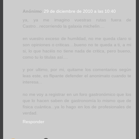
Anónimo
29 de diciembre de 2010 a las 10:40
ya, ya me imagino vuestras rutas fuera de
Castro...recorriendo la galaxia michelín....
en vuestro exceso de humildad, no me queda claro si
son opiniones o criticas....bueno no te queda a ti, a mi
si, lo que hacéis no tiene nada de critica, pero bueno,
como tu lo titulas así....
y por ultimo, por mi, quitame los comentarios según
leas este, es flipante defender el anonimato cuando te
interesa...
no me voy a registrar en un foro gastronómico que los
que lo hacen saben de gastronomía lo mismo que de
física cuántica...ya lo hago en los de profesionales de
verdad.
Responder