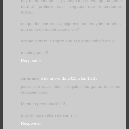
hay un buhooooo!!! ;-) y luego me cuenta que la gente
normal, prefiere eso, lenguaje que entendamos
todos...
es que los nombres, amigo mio, son muy importantes.
que seria de nosotros sin ellos?
acepto el trato, siempre que sea entre caballeros ;-)
meeting point!!
Responder
Anónimo
5 de enero de 2011 a las 15:33
joder...con esas fotos, se quitan las ganas de comer
cualquier cosa.
Menuda presentación :S
muy amigos deben de ser, si...
Responder