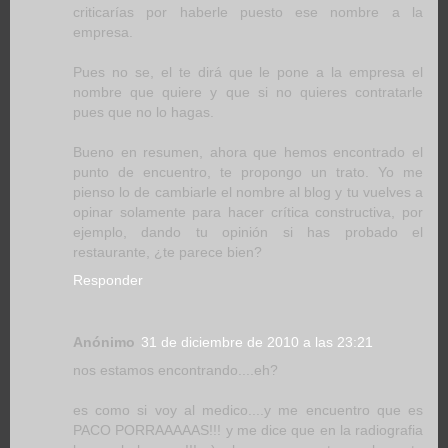
criticarías por haberle puesto ese nombre a la
empresa.
Pues no se, el te dirá que le pone a la empresa el
nombre que quiere y que si no quieres contratarle
pues que no lo hagas.
Bueno en resumen, ahora que hemos encontrado el
punto de encuentro, te propongo un trato. Yo me
pienso lo de cambiarle el nombre al blog y tu vuelves a
opinar solamente para hacer crítica constructiva, por
ejemplo, dando tu opinión si has probado el
restaurante, ¿te parece bien?
Responder
Anónimo
31 de diciembre de 2010 a las 23:21
nos estamos encontrando....eh?
es como si voy al medico....y me encuentro que es
PACO PORRAAAAAS!!! y me dice que en la radiografia