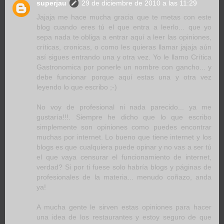
superjau
29 de diciembre de 2010 a las 11:29
Jajaja me hace mucha gracia que te metas con este
blog cuando eres tú el que entra a leerlo... que yo
sepa nada te obliga a entrar aquí a leer las opiniones,
críticas, cronicas, o como les quieras llamar jajaja aún
así sigues entrando una y otra vez. Yo le llamo Crítica
Gastronomica por ponerle un nombre con gancho... y
debe funcionar porque aquí estas una y otra vez
leyendo lo que escribo ;-)
No voy de profesional ni nada parecido... ya me
gustaría!!!. Siempre he dicho que lo que escribo
simplemente son opiniones como puedes encontrar
muchas por internet. Lo bueno que tiene internet y los
blogs es que cualquiera puede opinar y no vas a ser tú
el que vaya censurar el funcionamiento de internet,
verdad? Si por ti fuese solo habría blogs y páginas de
profesionales de la materia... menudo coñazo, anda
ya!
A mucha gente le sirven estas opiniones para hacer
una idea de los restaurantes y estoy seguro de que