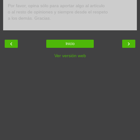
Por favor, opina sólo para aportar algo al artículo
o al resto de opiniones y siempre desde el respeto
a los demás. Gracias.
‹
›
Inicio
Ver versión web