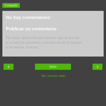
Compartir
No hay comentarios:
Publicar un comentario
Por favor, opina sólo para aportar algo al artículo
o al resto de opiniones y siempre desde el respeto
a los demás. Gracias.
‹
›
Inicio
Ver versión web