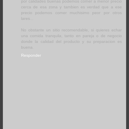
por calidades buenas podemos comer a menor precio
cerca de esa zona y tambien es verdad que a ese
precio podemos comer muchisimo peor por otros
lares...
No obstante un sitio recomendable, si quieres echar
una comida tranquila, tanto en pareja o de negocio
donde la calidad del producto y su preparacion es
buena.
Responder