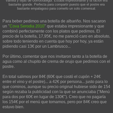
vainilla y tejas de Gorrotxategui. Estaba impresionante y la ración era
bastante grande. Perfecta para compartir puesto que el postre era
bastante empalagoso para comerlo un solo comensal.
Para beber pedimos una botella de albariño. Nos sacaron
un "
Cova Serodia 2010
" que estaba impresionante y que
combinó perfectamente con los platos que pedimos. El
precio de la botella, 17,95€, no me pareció caro en absoluto,
sobre todo teniendo en cuenta que hoy por hoy, ya están
pidiendo casi 13€ por un Lambrusco...
Por último, comentar que nos invitaron tanto a la botella de
agua como al chupito de crema de orujo que pedimos con el
postre.
En total salimos por 84€ (60€ que costó el cupón + 24€
entre el vino y el postre)... a 42€ por persona... justo para lo
que cominos, aunque su precio original hubiese sido de 154
según rezaba la publicidad con la que se anunciaba ("Menú
para dos por 60€ en lugar de 130€"). Creo que no pagaría
los 154€ por el menú que tomamos, pero por 84€ creo que
estuvo bien.