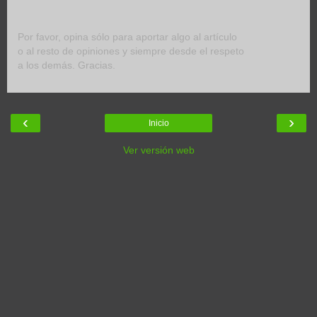
Por favor, opina sólo para aportar algo al artículo
o al resto de opiniones y siempre desde el respeto
a los demás. Gracias.
‹
›
Inicio
Ver versión web