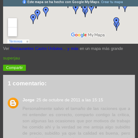
Ver
Restaurantes Castro Urdiales... y más
en un mapa más grande
superjau
Compartir
1 comentario:
Jorge
25 de octubre de 2011 a las 15:15
Personalmente salvo el tamaño de las raciones que a
mi entender es correcto, comparto contigo la critica,
son algunas las ocasiones que por motivos de trabajo
he comido ahi y la verdad se me antoja algo subidito
de precio, subidito ya que la calidad es buena, pero