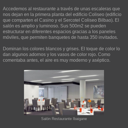
Accedemos al restaurante a través de unas escaleras que
nos dejan en la primera planta del edificio Coliseo (edificio
que comparten el Casino y el Sercotel Coliseo Bilbao). El
salón es amplio y luminoso. Sus 500m2 se pueden
estructurar en diferentes espacios gracias a los paneles
móviles, que permiten banquetes de hasta 350 invitados.
Dominan los colores blancos y grises. El toque de color lo
dan algunos adornos y los vasos de color rojo. Como
comentaba antes, el aire es muy moderno y aséptico.
Salón Restaurante Ibaigane