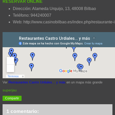
RESERVAR ONLINE
Dirección: Alameda Urquijo, 13, 48008 Bilbao
Teléfono: 944240007
Web: http://www.casinobilbao.es/index.php/restaurante-
Ver
Restaurantes Castro Urdiales... y más
en un mapa más grande
superjau
Compartir
1 comentario: