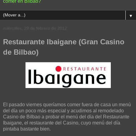
comer en Bilbao?
▼
miércoles, 29 de febrero de 2012
Restaurante Ibaigane (Gran Casino
de Bilbao)
El pasado viernes queríamos comer fuera de casa un menú
del día un poco más especial y acudimos al remodelado
Casino de Bilbao a probar el menú del día del Restaurante
Ibaigane, el restaurante del Casino, cuyo menú del día
pintaba bastante bien.