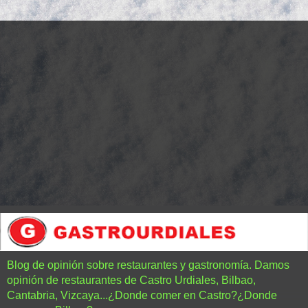
Blog de opinión sobre restaurantes y gastronomía. Damos
opinión de restaurantes de Castro Urdiales, Bilbao,
Cantabria, Vizcaya...¿Donde comer en Castro?¿Donde