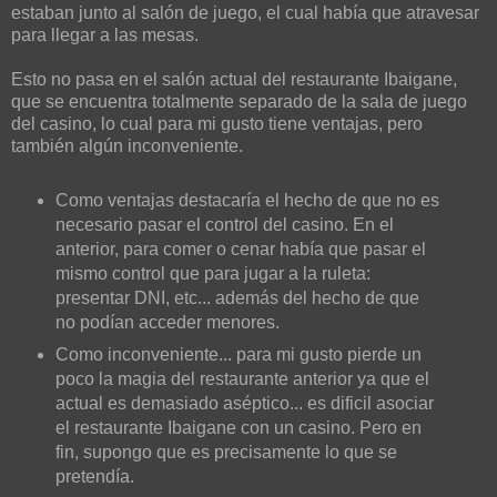
estaban junto al salón de juego, el cual había que atravesar
para llegar a las mesas.
Esto no pasa en el salón actual del restaurante Ibaigane,
que se encuentra totalmente separado de la sala de juego
del casino, lo cual para mi gusto tiene ventajas, pero
también algún inconveniente.
Como ventajas destacaría el hecho de que no es
necesario pasar el control del casino. En el
anterior, para comer o cenar había que pasar el
mismo control que para jugar a la ruleta:
presentar DNI, etc... además del hecho de que
no podían acceder menores.
Como inconveniente... para mi gusto pierde un
poco la magia del restaurante anterior ya que el
actual es demasiado aséptico... es dificil asociar
el restaurante Ibaigane con un casino. Pero en
fin, supongo que es precisamente lo que se
pretendía.