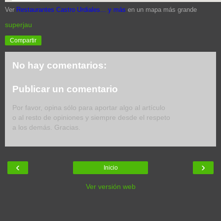
Ver
Restaurantes Castro Urdiales... y más
en un mapa más grande
superjau
Compartir
No hay comentarios:
Publicar un comentario
Por favor, opina sólo para aportar algo al artículo
o al resto de opiniones y siempre desde el respeto
a los demás. Gracias.
‹
›
Inicio
Ver versión web