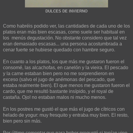
DULCES DE INVIERNO
Como habréis podido ver, las cantidades de cada uno de los
platos eran más bien escasas, como suele ser habitual en
los menús degustación. No obstante considero que tal vez
eran demasiado escasas... una persona acostumbrada a
cenar fuerte se hubiese quedado con hambre seguro.
En cuanto a los platos, los que más me gustaron fueron el
consomé, las alcachofas, en canelón y la vieira. El pescado
y la carne estaban bien pero no me sorprendieron en
exceso (salvo el jugo de anémonas del pescado, que
estaba realmente bien). El que menos me gustaron fueron el
cardo, que me resultó bastante insípido, y el royal de
castaña. Ojo! no estaban malos ni mucho menos.
En los postres me gustó el que más el jugo de cítricos con
helado de yogur: muy fresquito y entraba muy bien. El resto,
bien pero sin más.
Por último comentar que para beber pregunté si tenían vino