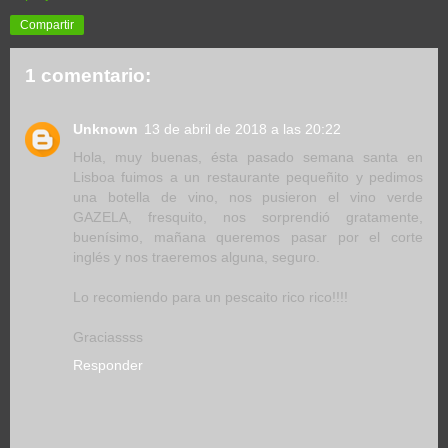
Compartir
1 comentario:
Unknown
13 de abril de 2018 a las 20:22
Hola, muy buenas, ésta pasado semana santa en
Lisboa fuimos a un restaurante pequeñito y pedimos
una botella de vino, nos pusieron el vino verde
GAZELA, fresquito, nos sorprendió gratamente,
buenísimo, mañana queremos pasar por el corte
inglés y nos traeremos alguna, seguro.
Lo recomiendo para un pescaito rico rico!!!!
Graciassss
Responder