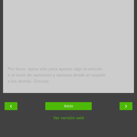
Por favor, opina sólo para aportar algo al artículo
o al resto de opiniones y siempre desde el respeto
a los demás. Gracias.
‹
›
Inicio
Ver versión web