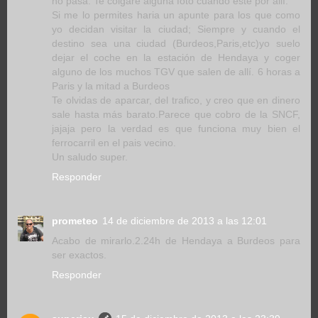
no pasa. Te colgare alguna foto cuando este por allí.
Si me lo permites haria un apunte para los que como
yo decidan visitar la ciudad; Siempre y cuando el
destino sea una ciudad (Burdeos,Paris,etc)yo suelo
dejar el coche en la estación de Hendaya y coger
alguno de los muchos TGV que salen de allí. 6 horas a
Paris y la mitad a Burdeos
Te olvidas de aparcar, del trafico, y creo que en dinero
sale hasta más barato.Parece que cobro de la SNCF,
jajaja pero la verdad es que funciona muy bien el
ferrocarril en el pais vecino.
Un saludo super.
Responder
prometeo
14 de diciembre de 2013 a las 12:01
Acabo de mirarlo.2.24h de Hendaya a Burdeos para
ser exactos.
Responder