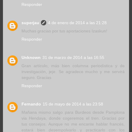
Responder
superjau
4 de enero de 2014 a las 21:28
Muchas gracias por tus aportaciones Izaskun!
Responder
Unknown
31 de marzo de 2014 a las 16:55
Gran artículo, más bien columna periodística y de
investigación, jeje. Se agradece mucho y me servirá
seguro. Gracias
Responder
Fernando
15 de mayo de 2014 a las 23:58
Mañana mismo salgo para Burdeos desde Pamplona
via Hendaya, donde cogeremos el tren. Gracias por
tus consejos. Aunque no me encante hablar francés,
estará bien desempolvarlo y practicarlo con los