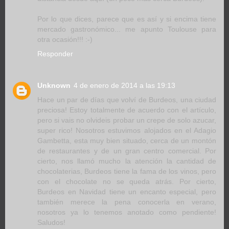
Por lo que dices, parece que es así y si encima tiene
mercado gastronómico... me apunto Toulouse para
otra ocasión!!! :-)
Responder
Unknown
4 de enero de 2014 a las 19:13
Hace un par de días que volví de Burdeos, una ciudad
preciosa! Estoy totalmente de acuerdo con el artículo,
pero si vais no olvideis probar un crepe de solo azucar,
super rico! Nosotros estuvimos alojados en el Adagio
Gambetta, esta muy bien situado, cerca de un montón
de restaurantes y de un gran centro comercial. Por
cierto, nos llamó mucho la atención la cantidad de
chocolaterias, Burdeos tiene la fama de los vinos, pero
con el chocolate no se queda atrás. Por cierto,
Burdeos en Navidad tiene un encanto especial, pero
también merece la pena conocerla en verano,
nosotros ya lo tenemos anotado como pendiente!
Saludos!