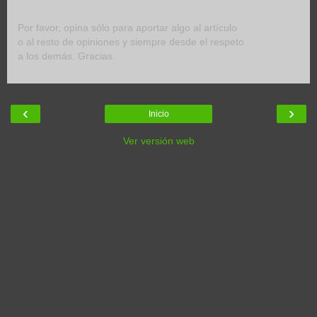
Por favor, opina sólo para aportar algo al artículo
o al resto de opiniones y siempre desde el respeto
a los demás. Gracias.
‹
›
Inicio
Ver versión web