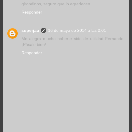
girondinos, seguro que lo agradecen.
Responder
superjau
16 de mayo de 2014 a las 0:01
Me alegra mucho haberte sido de utilidad Fernando.
¡Pásalo bien!
Responder