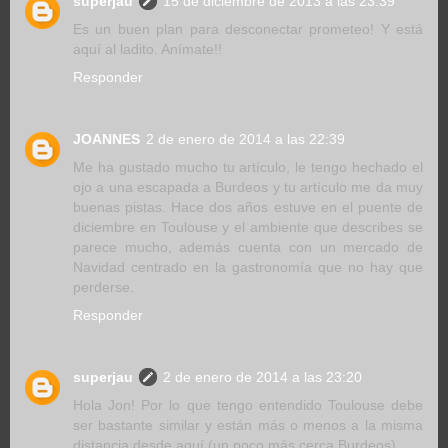
superjau
15 de diciembre de 2013 a las 23:39
Es un buen plan para desconectar prometeo! Y está
aquí al ladito. Anímate!!
Responder
JOANNES
2 de enero de 2014 a las 22:39
Me ha gustado mucho tu artículo, le tengo hechado el
ojo a una escapada a Burdeos y tu artículo me da muy
buenas pistas. Hace dos años estuve en el puente de
diciembre en Toulouse y el ambiente que describes se
parece mucho, además cuenta con un mercado de
Navidad centrado en la gastronomía que no hay que
perderse.
Responder
superjau
2 de enero de 2014 a las 23:20
Hola Jon! Por lo que tengo entendido Toulouse debe
ser bastante similar y están más o menos a la misma
distancia desde aquí (un poco más cerca Burdeos).