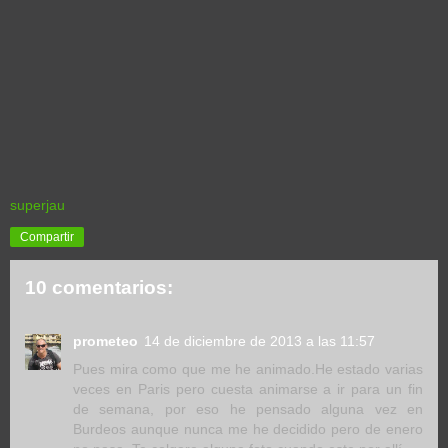
superjau
Compartir
10 comentarios:
prometeo
14 de diciembre de 2013 a las 11:57
Pues mira como que me he animado.He estado varias
veces en Paris pero cuesta animarse a ir para un fin
de semana, por eso he pensado alguna vez en
Burdeos aunque nunca me he decidido pero de enero