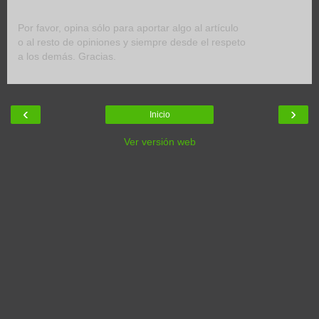
Por favor, opina sólo para aportar algo al artículo
o al resto de opiniones y siempre desde el respeto
a los demás. Gracias.
‹
›
Inicio
Ver versión web