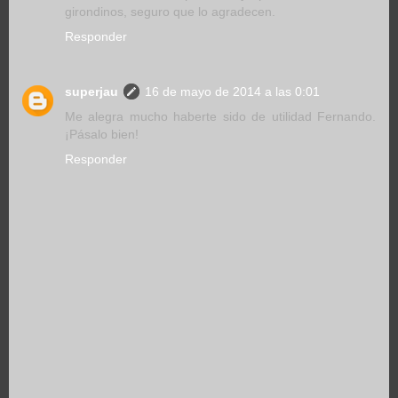
girondinos, seguro que lo agradecen.
Responder
superjau
16 de mayo de 2014 a las 0:01
Me alegra mucho haberte sido de utilidad Fernando.
¡Pásalo bien!
Responder