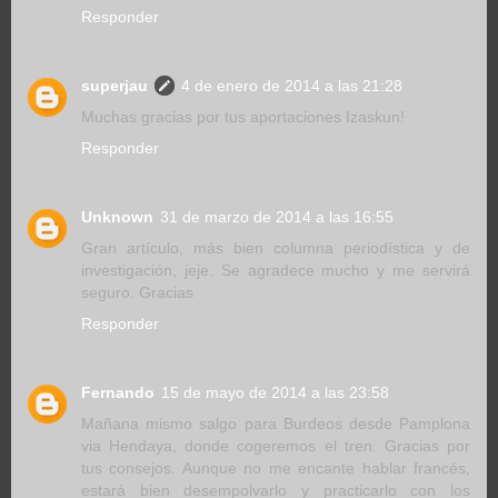
Responder
superjau
4 de enero de 2014 a las 21:28
Muchas gracias por tus aportaciones Izaskun!
Responder
Unknown
31 de marzo de 2014 a las 16:55
Gran artículo, más bien columna periodística y de
investigación, jeje. Se agradece mucho y me servirá
seguro. Gracias
Responder
Fernando
15 de mayo de 2014 a las 23:58
Mañana mismo salgo para Burdeos desde Pamplona
via Hendaya, donde cogeremos el tren. Gracias por
tus consejos. Aunque no me encante hablar francés,
estará bien desempolvarlo y practicarlo con los