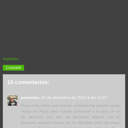
superjau
Compartir
10 comentarios:
prometeo
14 de diciembre de 2013 a las 11:57
Pues mira como que me he animado.He estado varias
veces en Paris pero cuesta animarse a ir para un fin
de semana, por eso he pensado alguna vez en
Burdeos aunque nunca me he decidido pero de enero