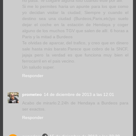
no pasa. Te colgare alguna foto cuando este por allí.
Si me lo permites haria un apunte para los que como
yo decidan visitar la ciudad; Siempre y cuando el
destino sea una ciudad (Burdeos,Paris,etc)yo suelo
dejar el coche en la estación de Hendaya y coger
alguno de los muchos TGV que salen de allí. 6 horas a
Paris y la mitad a Burdeos
Te olvidas de aparcar, del trafico, y creo que en dinero
sale hasta más barato.Parece que cobro de la SNCF,
jajaja pero la verdad es que funciona muy bien el
ferrocarril en el pais vecino.
Un saludo super.
Responder
prometeo
14 de diciembre de 2013 a las 12:01
Acabo de mirarlo.2.24h de Hendaya a Burdeos para
ser exactos.
Responder