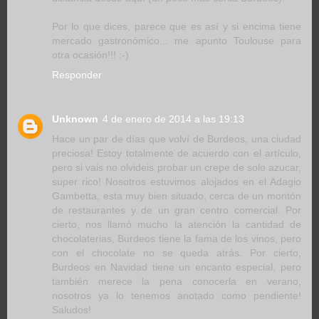
Por lo que dices, parece que es así y si encima tiene
mercado gastronómico... me apunto Toulouse para
otra ocasión!!! :-)
Responder
Unknown
4 de enero de 2014 a las 19:13
Hace un par de días que volví de Burdeos, una ciudad
preciosa! Estoy totalmente de acuerdo con el artículo,
pero si vais no olvideis probar un crepe de solo azucar,
super rico! Nosotros estuvimos alojados en el Adagio
Gambetta, esta muy bien situado, cerca de un montón
de restaurantes y de un gran centro comercial. Por
cierto, nos llamó mucho la atención la cantidad de
chocolaterias, Burdeos tiene la fama de los vinos, pero
con el chocolate no se queda atrás. Por cierto,
Burdeos en Navidad tiene un encanto especial, pero
también merece la pena conocerla en verano,
nosotros ya lo tenemos anotado como pendiente!
Saludos!