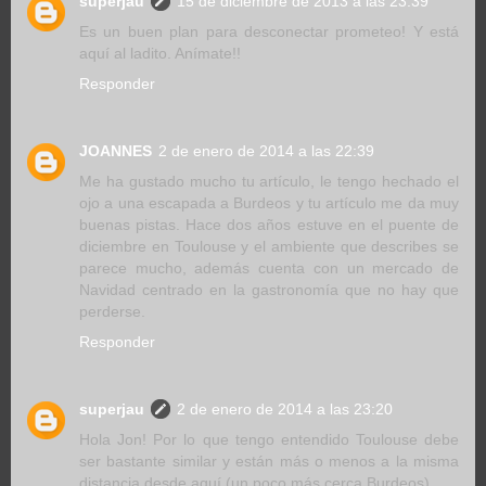
superjau
15 de diciembre de 2013 a las 23:39
Es un buen plan para desconectar prometeo! Y está
aquí al ladito. Anímate!!
Responder
JOANNES
2 de enero de 2014 a las 22:39
Me ha gustado mucho tu artículo, le tengo hechado el
ojo a una escapada a Burdeos y tu artículo me da muy
buenas pistas. Hace dos años estuve en el puente de
diciembre en Toulouse y el ambiente que describes se
parece mucho, además cuenta con un mercado de
Navidad centrado en la gastronomía que no hay que
perderse.
Responder
superjau
2 de enero de 2014 a las 23:20
Hola Jon! Por lo que tengo entendido Toulouse debe
ser bastante similar y están más o menos a la misma
distancia desde aquí (un poco más cerca Burdeos).