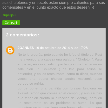
sus chuletones y entrecots estén siempre calientes para sus
comensales y en el punto exacto que estos deseen :-)
superjau
Compartir
2 comentarios:
JOANNES
19 de octubre de 2014 a las 17:28
No te lo creerás, peto cuando he leído el título del Post
me a venido a la cabeza una palabra " Chuleton". Para
empezar, en casa, salvo que tengas una barbacoa no
sale bien un Chuleton ( de kilo para arriba se
entiende), y en los restaurante, como tu dices, muchas
veces una buena chuleta acaba malcomiendose
porque se enfría.
Lo de poner una parrillita con brasas funciona en
Txakoli Simón que comes en el campo ( y aún así hay
que tener en cuenta la dirección del viento), pero en
un restaurante es un problema el humo. Lo que
muestras en tu blog tiene muy buena pinta, mantiene