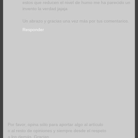
estos que reducen el nivel de humo me ha parecido un
invento la verdad jajaja
Un abrazo y gracias una vez más por tus comentarios.
Responder
Por favor, opina sólo para aportar algo al artículo
o al resto de opiniones y siempre desde el respeto
a los demás. Gracias.