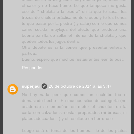
el calor y no hace humo. Lo que tampoco me gusta
eso de " chuleta a la piedra" en la que te sacar los
trozos de chuleta prácticamente crudos y te los tienes
tu que pasar por la piedra ( y salar) con lo que comes
carne cocida, muylejos del efecto que produce una
buena parrilla de sellar el interior de la chuleta y que
queden todos los jugos dentro.
Otro debate es si la tienen que presentar entera o
partida...
Bueno, espero que muchos restaurantes lean tu post.
Responder
superjau
20 de octubre de 2014 a las 9:47
No hay nada peor que comer un chuletón frio o
demasiado hecho... En muchos sitios de categoría (no
asadores) se empeñan en meter el chuletón en la
carta con calzador sin estar preparados (ni brasas, ni
platos adecuados...) y el resultado en horroroso.
Luego está el tema de los humos... lo de los platos