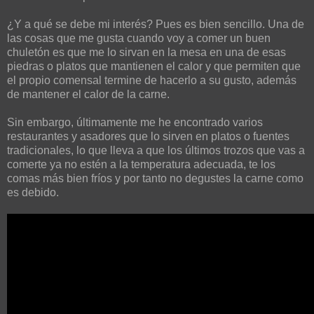
¿Y a qué se debe mi interés? Pues es bien sencillo. Una de
las cosas que me gusta cuando voy a comer un buen
chuletón es que me lo sirvan en la mesa en una de esas
piedras o platos que mantienen el calor y que permiten que
el propio comensal termine de hacerlo a su gusto, además
de mantener el calor de la carne.
Sin embargo, últimamente me he encontrado varios
restaurantes y asadores que lo sirven en platos o fuentes
tradicionales, lo que lleva a que los últimos trozos que vas a
comerte ya no estén a la temperatura adecuada, te los
comas más bien fríos y por tanto no degustes la carne como
es debido.