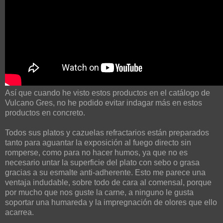
Así que cuando he visto estos productos en el catálogo de
Vulcano Gres, no he podido evitar indagar más en estos
productos en concreto.
Todos sus platos y cazuelas refractarios están preparados
tanto para aguantar la exposición al fuego directo sin
romperse, como para no hacer humos, ya que no es
necesario untar la superficie del plato con sebo o grasa
gracias a su esmalte anti-adherente. Esto me parece una
ventaja indudable, sobre todo de cara al comensal, porque
por mucho que nos guste la carne, a ninguno le gusta
soportar una humareda y la impregnación de olores que ello
acarrea.