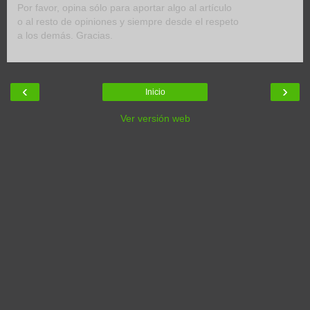
Por favor, opina sólo para aportar algo al artículo
o al resto de opiniones y siempre desde el respeto
a los demás. Gracias.
‹
›
Inicio
Ver versión web