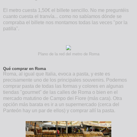
El metro cuesta 1,50€ el billete sencillo. No me preguntéis
cuanto cuesta el tranvía... como no sabíamos dónde se
compraba el billete nos montamos todas las veces "por la
patilla".
Plano de la red del metro de Roma
Qué comprar en Roma
Roma, al igual que Italia, evoca a pasta, y este es
precisamente uno de los principales souvenirs. Podemos
comprar pasta de todas las formas y colores en algunas
tiendas "gourmet" de las calles de Roma o bien en el
mercado matutino de Campo dei Fiore (más cara). Otra
opción más barata es ir a un supermercado (cerca del
Panteón hay un par de ellos) y comprar allí la pasta.