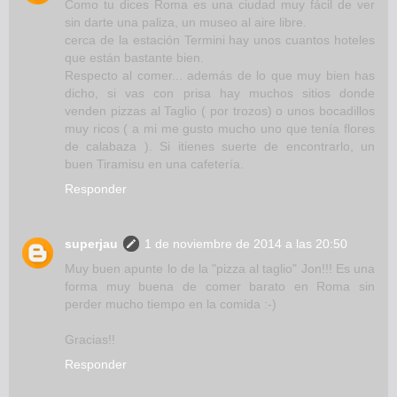
Como tu dices Roma es una ciudad muy fácil de ver
sin darte una paliza, un museo al aire libre.
cerca de la estación Termini hay unos cuantos hoteles
que están bastante bien.
Respecto al comer... además de lo que muy bien has
dicho, si vas con prisa hay muchos sitios donde
venden pizzas al Taglio ( por trozos) o unos bocadillos
muy ricos ( a mi me gusto mucho uno que tenía flores
de calabaza ). Si itienes suerte de encontrarlo, un
buen Tiramisu en una cafetería.
Responder
superjau
1 de noviembre de 2014 a las 20:50
Muy buen apunte lo de la "pizza al taglio" Jon!!! Es una
forma muy buena de comer barato en Roma sin
perder mucho tiempo en la comida :-)
Gracias!!
Responder