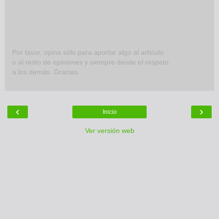
Por favor, opina sólo para aportar algo al artículo
o al resto de opiniones y siempre desde el respeto
a los demás. Gracias.
‹
›
Inicio
Ver versión web