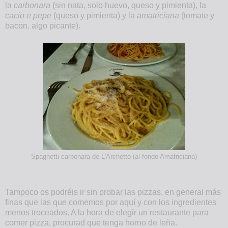
la
carbonara
(sin nata, solo huevo, queso y pimienta), la
cacio e pepe
(queso y pimienta) y la
amatriciana
(tomate y
bacon, algo picante).
Spaghetti carbonara de L'Archetto (al fondo Amatriciana)
Tampoco os podréis ir sin probar las pizzas, en general más
finas que las que comemos por aquí y con los ingredientes
menos troceados. A la hora de elegir un restaurante para
comer pizza, procurad que tenga horno de leña.