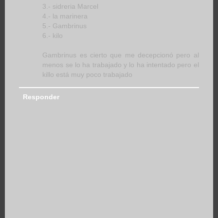
3.- sidreria Marcel
4.- la marinera
5.- Gambrinus
6.- kilo
Gambrinus es cierto que me decepcionó pero al
menos se lo ha trabajado y lo ha intentado pero el
killo está muy poco trabajado
Responder