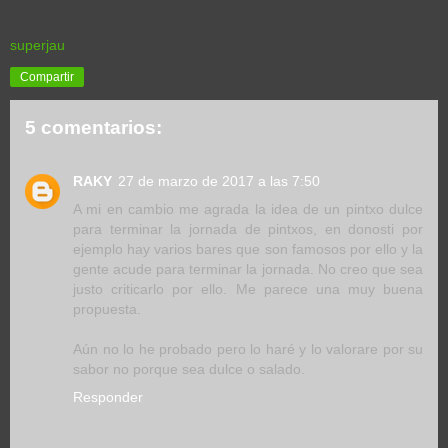
superjau
Compartir
5 comentarios:
RAKY
27 de marzo de 2017 a las 7:50
A mi en cambio me agrada la idea de un pintxo dulce
para terminar la jornada de pintxos, en donosti por
ejemplo hay varios bares que son famosos por ello y la
gente acude para terminar la jornada. No creo que sea
justo criticarlo por ello. Me parece una muy buena
propuesta.
Aún no lo he probado pero lo haré y lo valorare por su
sabor no porque sea dulce o salado.
Responder