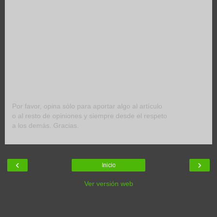
Por favor, opina sólo para aportar algo al artículo
o al resto de opiniones y siempre desde el respeto
a los demás. Gracias.
‹
›
Inicio
Ver versión web