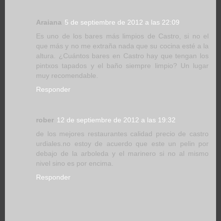
Araiana
5 de septiembre de 2012 a las 22:09
Es uno de los bares más limpios de Castro, si no el
que más y no me extraña nada que su cocina esté a la
altura. ¿Cuántos bares en Castro hay que tengan los
pintxos tapados y el baño siempre limpio? Un lugar
muy recomendable.
Responder
rober
12 de septiembre de 2012 a las 19:32
de los mejores restaurantes calidad precio de castro
urdiales.no estoy de acuerdo que este un pelin por
debajo de la arboleda y el marinero si no al mismo
nivel sino es por encima.
Responder