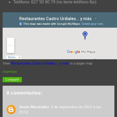
Teléfono:
627 50 90 79 (no tiene teléfono fijo)
View
Restaurantes Castro Urdiales... y más
in a larger map
superjau
Compartir
8 comentarios:
Jesús Menéndez
3 de septiembre de 2012 a las
23:51