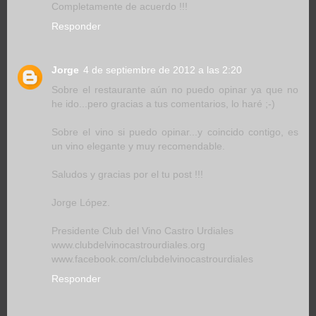
Completamente de acuerdo !!!
Responder
Jorge
4 de septiembre de 2012 a las 2:20
Sobre el restaurante aún no puedo opinar ya que no
he ido...pero gracias a tus comentarios, lo haré ;-)
Sobre el vino si puedo opinar...y coincido contigo, es
un vino elegante y muy recomendable.
Saludos y gracias por el tu post !!!
Jorge López.
Presidente Club del Vino Castro Urdiales
www.clubdelvinocastrourdiales.org
www.facebook.com/clubdelvinocastrourdiales
Responder