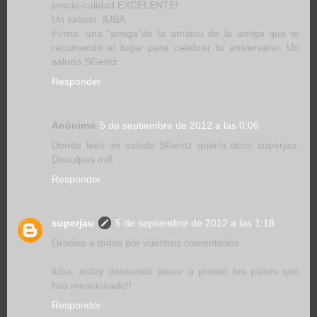
precio-calidad EXCELENTE!
Un saludo. IUBA
Firma: una "amiga"de la amatxu de la amiga que te
recomendó el lugar para celebrar tu aniversario. Un
saludo SGentz
Responder
Anónimo
5 de septiembre de 2012 a las 0:06
Donde lees un saludo SGentz quería decir superjau.
Disculpas mil!
Responder
superjau
5 de septiembre de 2012 a las 1:18
Gracias a todos por vuestros comentarios.
Iuba, estoy deseando pasar a probar los platos que
has mencionado!!
Responder