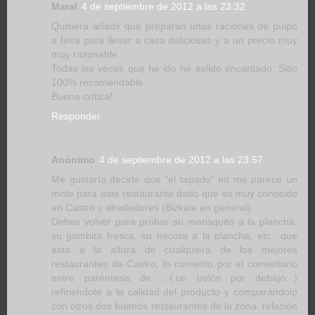
Maral
4 de septiembre de 2012 a las 23:32
Quisiera añadir que preparan unas raciones de pulpo
a feira para llevar a casa deliciosas y a un precio muy
muy razonable.
Todas las veces que he ido he salido encantado. Sitio
100% recomendable.
Buena crítica!
Responder
Anónimo
4 de septiembre de 2012 a las 23:57
Me gustaría decirte que "el tapado" no me parece un
mote para este restaurante dado que es muy conocido
en Castro y alrededores (Bizkaia en general).
Debes volver para probar su marisquito a la plancha,
su gambita fresca, su necora a la plancha, etc.. que
esta a la altura de cualquiera de los mejores
restaurantes de Castro, lo comento por el comentario
entre paréntesis de ...(.un pelón por debajo...)
refiriendote a la calidad del producto y comparándolo
con otros dos buenos restaurantes de la zona. relación