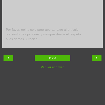
Por favor, opina sólo para aportar algo al artículo
o al resto de opiniones y siempre desde el respeto
a los demás. Gracias.
‹
›
Inicio
Ver versión web