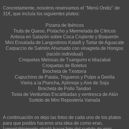
Concretamente, nosotros reservamos el "Menú Ondiz" de
31€, que incluía los siguientes platos:
Pizarra de lbéricos
Trufa de Queso, Pistacho y Merrnelada de Cítricos
Antxoa en Salazón sobre Coca Crujiente y Boquerón
Mini Ensalada de Langostinos Kataifi y Tartar de Aguacate
Carpaccio de Salmón Ahumado con vinagreta de Hongos
(ración individual)
Croquetas Melosas de Txangurro e ldiazabal
Croquetas de Boletus
Brocheta de Txistorra
Capuchino de Patata, Trigueros y Pulpo a Greilla
Vieira a la Plancha, Ajilimoje y Aire de Soja
Brocheta de Pollo Tandori
Tosta de Verduritas Escalibadas y ventresca de Atún
Surtido de Mini Repostería Variada
A continuación os dejo las fotos de cada uno de los platos
para que podáis haceros una idea de como eran,
lamentablemente olvidé hacer foto del surtido de mini