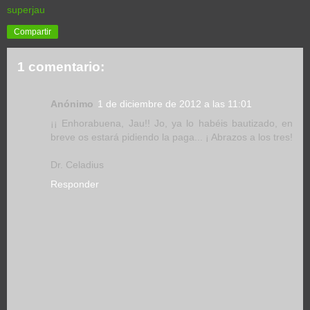
superjau
Compartir
1 comentario:
Anónimo
1 de diciembre de 2012 a las 11:01
¡¡ Enhorabuena, Jau!! Jo, ya lo habéis bautizado, en
breve os estará pidiendo la paga... ¡ Abrazos a los tres!
Dr. Celadius
Responder