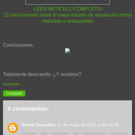
LEER ARTÍCULO COMPLETO:
10 conclusiones sobre el mejor estudio de reputación online
realizado a restaurantes
Conclusiones:
Totalmente deacuerdo. ¿Y vosotros?
superjau
Compartir
2 comentarios:
Rafael González
17 de mayo de 2013 a las 10:16
Gracias por compartir las conclusiones respecto