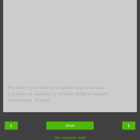
Por favor, opina sólo para aportar algo al artículo
o al resto de opiniones y siempre desde el respeto
a los demás. Gracias.
‹
›
Inicio
Ver versión web