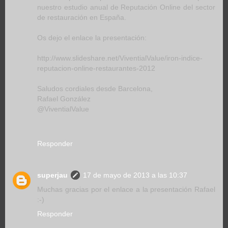
nuestro estudio anual de Reputación Online del sector
de restauración en España.
Os dejo el enlace la presentación:
http://www.slideshare.net/ViventialValue/iron-indice-
reputacion-online-restaurantes-2012
Saludos cordiales desde Barcelona,
Rafael González
@ViventialValue
Responder
superjau
17 de mayo de 2013 a las 10:37
Muchas gracias por el enlace a la presentación Rafael
:-)
Responder