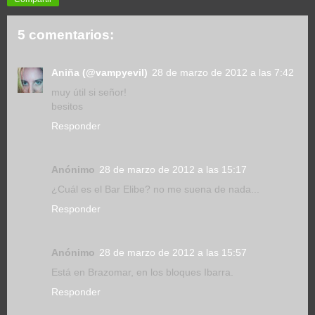
5 comentarios:
Aniña (@vampyevil)
28 de marzo de 2012 a las 7:42
muy útil si señor!
besitos
Responder
Anónimo
28 de marzo de 2012 a las 15:17
¿Cuál es el Bar Elibe? no me suena de nada...
Responder
Anónimo
28 de marzo de 2012 a las 15:57
Está en Brazomar, en los bloques Ibarra.
Responder