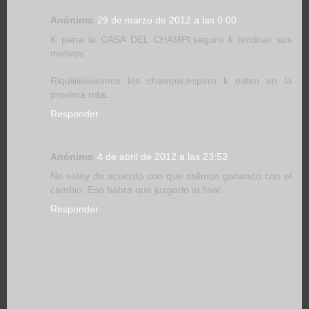
Anónimo
29 de marzo de 2012 a las 0:00
K pena la CASA DEL CHAMPI,seguro k tendran sus
motivos
Riquiiiiiiiiiiiisimos los champis,espero k esten en la
proxima ruta...
Responder
Anónimo
4 de abril de 2012 a las 23:53
No estoy de acuerdo con que salimos ganando con el
cambio. Eso habra que juzgarlo al final.
Responder