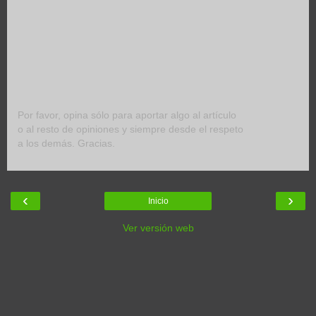
Por favor, opina sólo para aportar algo al artículo
o al resto de opiniones y siempre desde el respeto
a los demás. Gracias.
‹
›
Inicio
Ver versión web