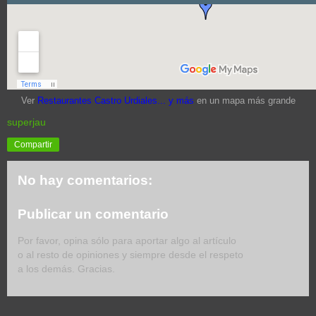
Ver
Restaurantes Castro Urdiales... y más
en un mapa más grande
superjau
Compartir
No hay comentarios:
Publicar un comentario
Por favor, opina sólo para aportar algo al artículo
o al resto de opiniones y siempre desde el respeto
a los demás. Gracias.