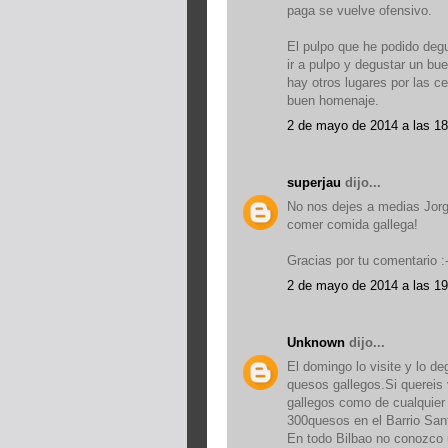
paga se vuelve ofensivo.
El pulpo que he podido deg
ir a pulpo y degustar un bue
hay otros lugares por las c
buen homenaje.
2 de mayo de 2014 a las 18
superjau
dijo...
No nos dejes a medias Jorge
comer comida gallega!
Gracias por tu comentario :-
2 de mayo de 2014 a las 19
Unknown
dijo...
El domingo lo visite y lo d
quesos gallegos.Si quereis
gallegos como de cualquier o
300quesos en el Barrio San
En todo Bilbao no conozco 