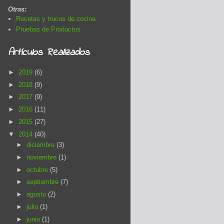
Otras:
Recetas y trucos de cocina
Pruebas de Productos
Artículos Realizados
►
2019
(6)
►
2018
(9)
►
2017
(9)
►
2016
(11)
►
2015
(27)
▼
2014
(40)
►
diciembre
(3)
►
noviembre
(1)
►
octubre
(5)
►
septiembre
(7)
►
agosto
(2)
►
julio
(1)
►
junio
(1)