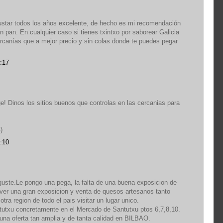
ustar todos los años excelente, de hecho es mi recomendación
n pan. En cualquier caso si tienes txintxo por saborear Galicia
ercanías que a mejor precio y sin colas donde te puedes pegar
:17
! Dinos los sitios buenos que controlas en las cercanias para
)
:10
eguste.Le pongo una pega, la falta de una buena exposicion de
 ver una gran exposicion y venta de quesos artesanos tanto
tra region de todo el pais visitar un lugar unico.
tutxu concretamente en el Mercado de Santutxu ptos 6,7,8,10.
una oferta tan amplia y de tanta calidad en BILBAO.