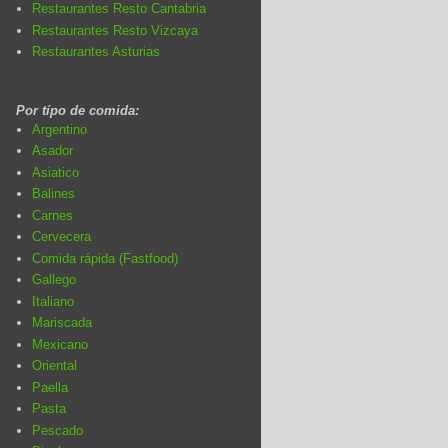
Restaurantes Resto Cantabria
Restaurantes Resto Vizcaya
Restaurantes Asturias
Por típo de comida:
Argentino
Asador
Asiatico
Balines
Carnes
Cervecera
Comida rápida (Fastfood)
Gallego
Italiano
Mariscada
Mexicano
Oriental
Paella
Pasta
Pescado