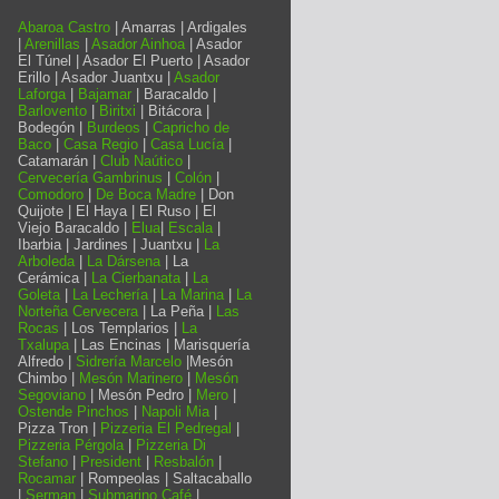
Abaroa Castro
| Amarras | Ardigales
|
Arenillas
|
Asador Ainhoa
| Asador
El Túnel | Asador El Puerto | Asador
Erillo | Asador Juantxu |
Asador
Laforga
|
Bajamar
| Baracaldo |
Barlovento
|
Biritxi
| Bitácora |
Bodegón |
Burdeos
|
Capricho de
Baco
|
Casa Regio
|
Casa Lucía
|
Catamarán |
Club Naútico
|
Cervecería Gambrinus
|
Colón
|
Comodoro
|
De Boca Madre
| Don
Quijote | El Haya | El Ruso | El
Viejo Baracaldo |
Elua
|
Escala
|
Ibarbia | Jardines | Juantxu |
La
Arboleda
|
La Dársena
| La
Cerámica |
La Cierbanata
|
La
Goleta
|
La Lechería
|
La Marina
|
La
Norteña Cervecera
| La Peña |
Las
Rocas
| Los Templarios |
La
Txalupa
| Las Encinas | Marisquería
Alfredo |
Sidrería Marcelo
|Mesón
Chimbo |
Mesón Marinero
|
Mesón
Segoviano
| Mesón Pedro |
Mero
|
Ostende Pinchos
|
Napoli Mia
|
Pizza Tron |
Pizzeria El Pedregal
|
Pizzeria Pérgola
|
Pizzeria Di
Stefano
|
President
|
Resbalón
|
Rocamar
| Rompeolas | Saltacaballo
|
Serman
|
Submarino Café
|