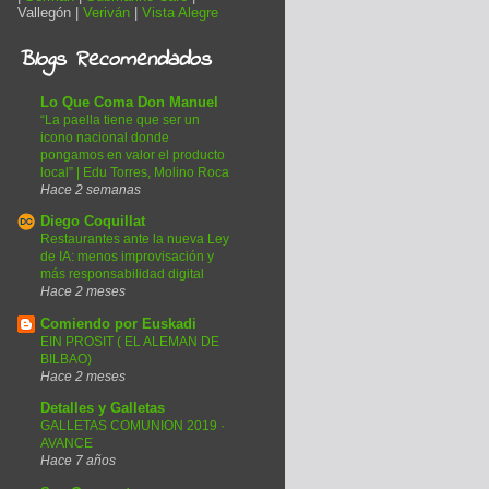
Vallegón |
Veriván
|
Vista Alegre
Blogs Recomendados
Lo Que Coma Don Manuel
“La paella tiene que ser un
icono nacional donde
pongamos en valor el producto
local” | Edu Torres, Molino Roca
Hace 2 semanas
Diego Coquillat
Restaurantes ante la nueva Ley
de IA: menos improvisación y
más responsabilidad digital
Hace 2 meses
Comiendo por Euskadi
EIN PROSIT ( EL ALEMAN DE
BILBAO)
Hace 2 meses
Detalles y Galletas
GALLETAS COMUNION 2019 ·
AVANCE
Hace 7 años