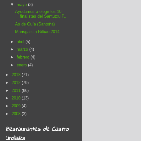
▼
mayo
(3)
Ayudamos a elegir los 10
finalistas del Santutxu P...
As de Guía (Santoña)
Marisgalicia Bilbao 2014
►
abril
(5)
►
marzo
(4)
►
febrero
(4)
►
enero
(4)
►
2013
(71)
►
2012
(79)
►
2011
(86)
►
2010
(13)
►
2009
(4)
►
2008
(3)
Restaurantes de Castro
Urdiales