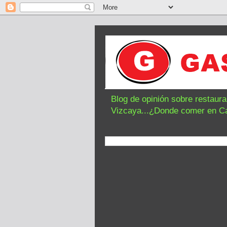
Blog de opinión sobre restaur
Vizcaya...¿Donde comer en C