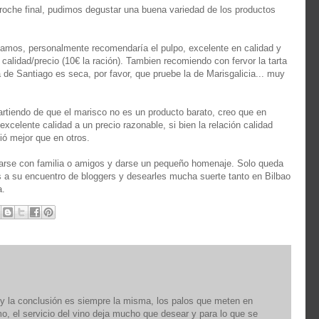
roche final, pudimos degustar una buena variedad de los productos
bamos, personalmente recomendaría el pulpo, excelente en calidad y
calidad/precio (10€ la ración). Tambien recomiendo con fervor la tarta
 de Santiago es seca, por favor, que pruebe la de Marisgalicia... muy
partiendo de que el marisco no es un producto barato, creo que en
excelente calidad a un precio razonable, si bien la relación calidad
ió mejor que en otros.
rcarse con familia o amigos y darse un pequeño homenaje. Solo queda
os a su encuentro de bloggers y desearles mucha suerte tanto en Bilbao
a.
 y la conclusión es siempre la misma, los palos que meten en
mo, el servicio del vino deja mucho que desear y para lo que se