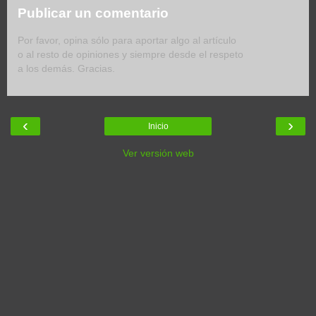
Publicar un comentario
Por favor, opina sólo para aportar algo al artículo
o al resto de opiniones y siempre desde el respeto
a los demás. Gracias.
‹
›
Inicio
Ver versión web