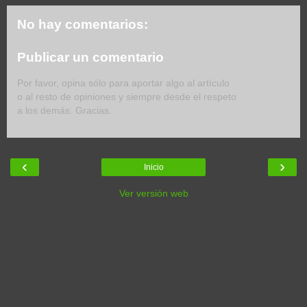
No hay comentarios:
Publicar un comentario
Por favor, opina sólo para aportar algo al artículo
o al resto de opiniones y siempre desde el respeto
a los demás. Gracias.
‹
›
Inicio
Ver versión web