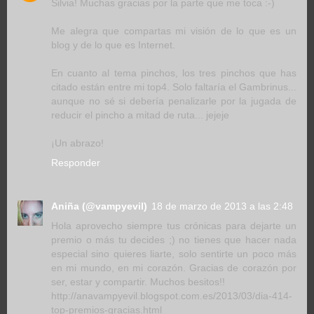
Silvia! Muchas gracias por la parte que me toca :-)
Me alegra que compartas mi visión de lo que es un
blog y de lo que es Internet.
En cuanto al tema pinchos, los tres pinchos que has
citado están entre mi top4. Solo faltaría el Gambrinus...
aunque no sé si debería penalizarle por la jugada de
reducir el pincho a mitad de ruta... jejeje
¡Un abrazo!
Responder
Aniña (@vampyevil)
18 de marzo de 2013 a las 2:48
Hola aprovecho siempre tus crónicas para dejarte un
premio o más tu decides ;) no tienes que hacer nada
especial sino quieres liarte, solo sentirte un poco más
en mi mundo, en mi corazón. Gracias de corazón por
ser, estar y compartir. Muchos besitos!!
http://anavampyevil.blogspot.com.es/2013/03/dia-414-
top-premios-gracias.html