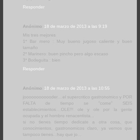
Responder
Anónimo
18 de marzo de 2013 a las 9:19
Mis tres mejores
1* Bar mero : Muy bueno jugoso caliente y buen
tamaño
2* Marinero: buen pincho pero algo escaso
3* Bodeguita : bien
Responder
Anónimo
18 de marzo de 2013 a las 10:55
joooooooooooder....el supercritico gastronomico y POR
FALTA de tiempo se "come" SEIS
establecimientos....OLE!!! ole y ole por la gente
ocupada y el hombre renacentista...
si no tienes tiempo dedicate a otra cosa, que
conocimientos, gastronomicos claro, ya vemos que
tampoco tienes...hay que jo...