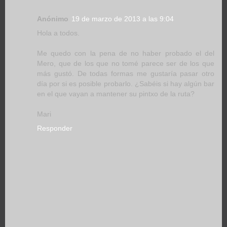
Anónimo
19 de marzo de 2013 a las 9:04
Hola a todos.
Me quedo con la pena de no haber probado el del
Mero, que de los que no tomé parece ser de los que
más gustó. De todas formas me gustaría pasar otro
día por si es posible probarlo. ¿Sabéis si hay algún bar
en el que vayan a mantener su pintxo de la ruta?
Mari
Responder