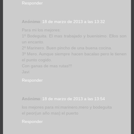
Responder
Anónimo
18 de marzo de 2013 a las 13:32
Para mi los mejores:
1º Bodeguita. El mas trabajado y buenisimo. Ellos son
un encanto.
2º Marinero. Buen pincho de una buena cocina.
3º Mero. Aunque siempre hacen bacalao pero le tienen
el punto cogido.
Con ganas de mas rutas!!!
Javi
Responder
Anónimo
18 de marzo de 2013 a las 13:54
los mejores para mi:marinero,mero y bodeguita
el peor(un año mas):el puerto
Responder