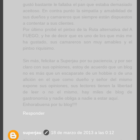
gustó bastante le fallaba el pan que estaba demasiado
aceitoso. En contra punto la simpatía y amabilidad de
sus dueños y camareros que siempre están dispuestos
a contentar a sus clientes.
Por último probé el pintxo de la Ruta alternativa del A
FUEGO, y he de decir que es uno de los que más me
ha gustado, sus camareros son muy amables y el
pintxo riquisimo.
Sin más, felicitar a Superjau por su paciencia, y por ser
claro con sus opiniones, estoy de acuerdo que un blog
no es más que un escaparate de un hobbie o de una
afición en el que como dueño y señor del mismo
expone sus opiniones, sus lectores tienen la libertad
de leer o no el mismo, hay miles de blog de
gastronomía y nadie obliga a nadie a estar aquí.
Enhorabuena por tu blog!!!!
Responder
superjau
18 de marzo de 2013 a las 0:12