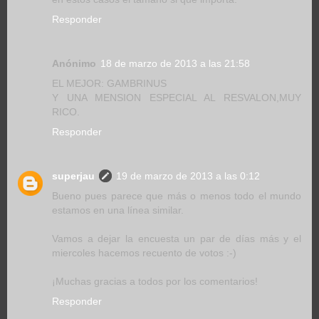
Responder
Anónimo
18 de marzo de 2013 a las 21:58
EL MEJOR: GAMBRINUS
Y UNA MENSION ESPECIAL AL RESVALON,MUY
RICO.
Responder
superjau
19 de marzo de 2013 a las 0:12
Bueno pues parece que más o menos todo el mundo
estamos en una línea similar.
Vamos a dejar la encuesta un par de días más y el
miercoles hacemos recuento de votos :-)
¡Muchas gracias a todos por los comentarios!
Responder