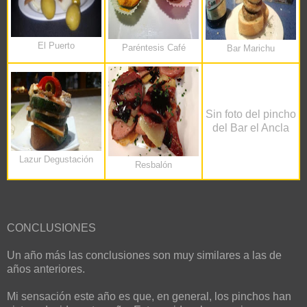
El Puerto
Paréntesis Café
Bar Marichu
Sin foto del pincho
del Bar el Ancla
Lazur Degustación
Resbalón
CONCLUSIONES
Un año más las conclusiones son muy similares a las de
años anteriores.
Mi sensación este año es que, en general, los pinchos han