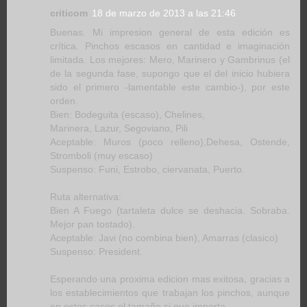
criticom
18 de marzo de 2013 a las 21:46
Buenas. Mi impresion general de esta edición es
crítica. Pinchos escasos en cantidad e imaginación
limitada. Los mejores: Mero, Marinero y Gambrinus (el
de la segunda fase, supongo que el del inicio hubiera
sido el primero -lamentable este cambio-), por este
orden.
Bien: Bodeguita (escaso), Chelines,
Marinera, Lazur, Segoviano, Pili
Aceptable: Muros (poco relleno),Dehesa, Ostende,
Stromboli (muy escaso)
Suspenso: Funi, Estrobo, ciervanata, Puerto.
Ruta alternativa:
Bien A Fuego (tartaleta dulce se deshacia. Sobraba.
Mejor pan tostado).
Aceptable: Javi (no combina bien), Amarras (clasico)
Suspenso: President.
Esperando una proxima edicion mas exitosa, gracias a
los establecimientos que trabajan los pinchos, aunque
en estos casos el tamaño si que importa.