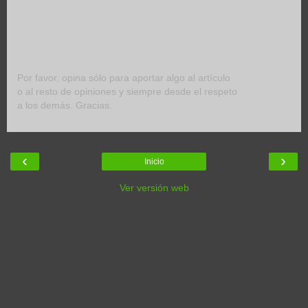
Por favor, opina sólo para aportar algo al artículo
o al resto de opiniones y siempre desde el respeto
a los demás. Gracias.
‹
›
Inicio
Ver versión web