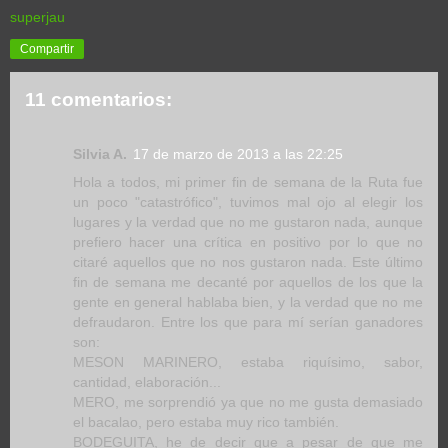
superjau
Compartir
11 comentarios:
Silvia A.
17 de marzo de 2013 a las 22:25
Hola a todos, mi primer fin de semana de la Ruta fue
un poco "catastrófico", tuvimos mal ojo al elegir los
lugares y la verdad que no me gustaron nada, aunque
prefiero hacer una crítica en positivo por lo que no
citaré aquellos que no nos gustaron nada. Este último
fin de semana me decanté por aquellos de los que la
gente en general hablaba bien, y la verdad que no me
defraudaron. Entre los que para mí serían ganadores
son:
MESON MARINERO, estaba riquísimo, sabor,
cantidad, elaboración...
MERO, me sorprendió ya que no me gusta demasiado
el bacalao, pero estaba muy rico también.
BODEGUITA, he de decir que a pesar de que me