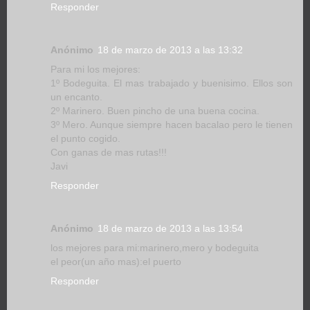
Responder
Anónimo
18 de marzo de 2013 a las 13:32
Para mi los mejores:
1º Bodeguita. El mas trabajado y buenisimo. Ellos son
un encanto.
2º Marinero. Buen pincho de una buena cocina.
3º Mero. Aunque siempre hacen bacalao pero le tienen
el punto cogido.
Con ganas de mas rutas!!!
Javi
Responder
Anónimo
18 de marzo de 2013 a las 13:54
los mejores para mi:marinero,mero y bodeguita
el peor(un año mas):el puerto
Responder