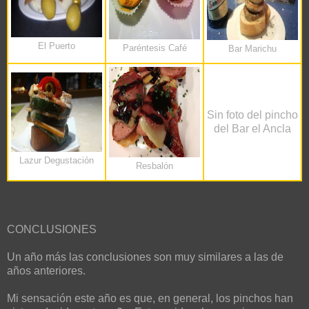
El Puerto
Paréntesis Café
Bar Marichu
Sin foto del pincho
del Bar el Ancla
Lazur Degustación
Resbalón
CONCLUSIONES
Un año más las conclusiones son muy similares a las de
años anteriores.
Mi sensación este año es que, en general, los pinchos han