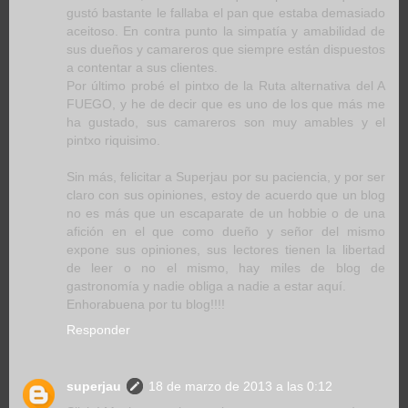
gustó bastante le fallaba el pan que estaba demasiado
aceitoso. En contra punto la simpatía y amabilidad de
sus dueños y camareros que siempre están dispuestos
a contentar a sus clientes.
Por último probé el pintxo de la Ruta alternativa del A
FUEGO, y he de decir que es uno de los que más me
ha gustado, sus camareros son muy amables y el
pintxo riquisimo.
Sin más, felicitar a Superjau por su paciencia, y por ser
claro con sus opiniones, estoy de acuerdo que un blog
no es más que un escaparate de un hobbie o de una
afición en el que como dueño y señor del mismo
expone sus opiniones, sus lectores tienen la libertad
de leer o no el mismo, hay miles de blog de
gastronomía y nadie obliga a nadie a estar aquí.
Enhorabuena por tu blog!!!!
Responder
superjau
18 de marzo de 2013 a las 0:12