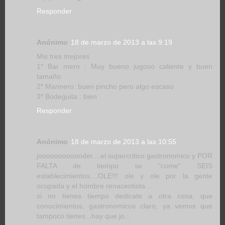
Responder
Anónimo
18 de marzo de 2013 a las 9:19
Mis tres mejores
1* Bar mero : Muy bueno jugoso caliente y buen
tamaño
2* Marinero: buen pincho pero algo escaso
3* Bodeguita : bien
Responder
Anónimo
18 de marzo de 2013 a las 10:55
joooooooooooder....el supercritico gastronomico y POR
FALTA de tiempo se "come" SEIS
establecimientos....OLE!!! ole y ole por la gente
ocupada y el hombre renacentista...
si no tienes tiempo dedicate a otra cosa, que
conocimientos, gastronomicos claro, ya vemos que
tampoco tienes...hay que jo...