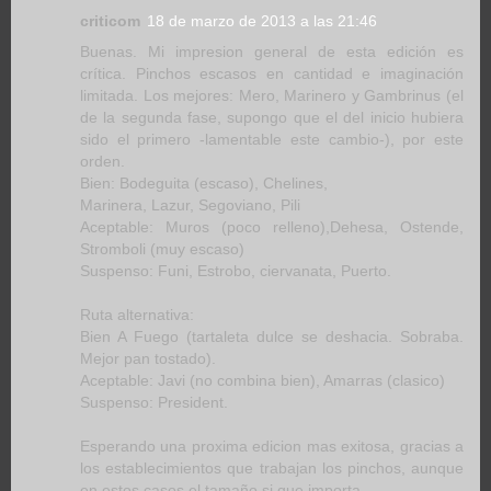
criticom
18 de marzo de 2013 a las 21:46
Buenas. Mi impresion general de esta edición es
crítica. Pinchos escasos en cantidad e imaginación
limitada. Los mejores: Mero, Marinero y Gambrinus (el
de la segunda fase, supongo que el del inicio hubiera
sido el primero -lamentable este cambio-), por este
orden.
Bien: Bodeguita (escaso), Chelines,
Marinera, Lazur, Segoviano, Pili
Aceptable: Muros (poco relleno),Dehesa, Ostende,
Stromboli (muy escaso)
Suspenso: Funi, Estrobo, ciervanata, Puerto.
Ruta alternativa:
Bien A Fuego (tartaleta dulce se deshacia. Sobraba.
Mejor pan tostado).
Aceptable: Javi (no combina bien), Amarras (clasico)
Suspenso: President.
Esperando una proxima edicion mas exitosa, gracias a
los establecimientos que trabajan los pinchos, aunque
en estos casos el tamaño si que importa.