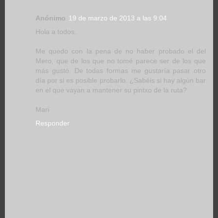
Anónimo
19 de marzo de 2013 a las 9:04
Hola a todos.
Me quedo con la pena de no haber probado el del
Mero, que de los que no tomé parece ser de los que
más gustó. De todas formas me gustaría pasar otro
día por si es posible probarlo. ¿Sabéis si hay algún bar
en el que vayan a mantener su pintxo de la ruta?
Mari
Responder