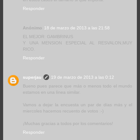
Responder
Anónimo
18 de marzo de 2013 a las 21:58
EL MEJOR: GAMBRINUS
Y UNA MENSION ESPECIAL AL RESVALON,MUY
RICO.
Responder
superjau
19 de marzo de 2013 a las 0:12
Bueno pues parece que más o menos todo el mundo
estamos en una línea similar.
Vamos a dejar la encuesta un par de días más y el
miercoles hacemos recuento de votos :-)
¡Muchas gracias a todos por los comentarios!
Responder