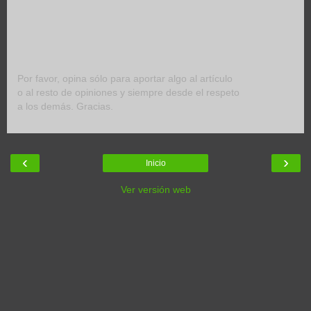
Por favor, opina sólo para aportar algo al artículo
o al resto de opiniones y siempre desde el respeto
a los demás. Gracias.
‹
›
Inicio
Ver versión web