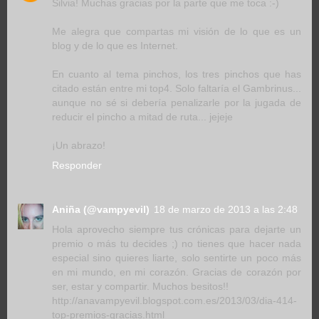
Silvia! Muchas gracias por la parte que me toca :-)
Me alegra que compartas mi visión de lo que es un
blog y de lo que es Internet.
En cuanto al tema pinchos, los tres pinchos que has
citado están entre mi top4. Solo faltaría el Gambrinus...
aunque no sé si debería penalizarle por la jugada de
reducir el pincho a mitad de ruta... jejeje
¡Un abrazo!
Responder
Aniña (@vampyevil)
18 de marzo de 2013 a las 2:48
Hola aprovecho siempre tus crónicas para dejarte un
premio o más tu decides ;) no tienes que hacer nada
especial sino quieres liarte, solo sentirte un poco más
en mi mundo, en mi corazón. Gracias de corazón por
ser, estar y compartir. Muchos besitos!!
http://anavampyevil.blogspot.com.es/2013/03/dia-414-
top-premios-gracias.html