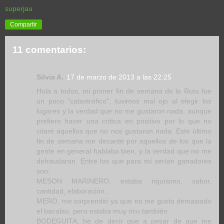
superjau
Compartir
11 comentarios:
Silvia A.
17 de marzo de 2013 a las 22:25
Hola a todos, mi primer fin de semana de la Ruta fue
un poco "catastrófico", tuvimos mal ojo al elegir los
lugares y la verdad que no me gustaron nada, aunque
prefiero hacer una crítica en positivo por lo que no
citaré aquellos que no nos gustaron nada. Este último
fin de semana me decanté por aquellos de los que la
gente en general hablaba bien, y la verdad que no me
defraudaron. Entre los que para mí serían ganadores
son:
MESON MARINERO, estaba riquísimo, sabor,
cantidad, elaboración...
MERO, me sorprendió ya que no me gusta demasiado
el bacalao, pero estaba muy rico también.
BODEGUITA, he de decir que a pesar de que me