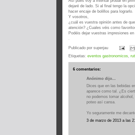
Así pues voy a intentar probar en prim
dejaré de lado. Si al final tengo la o
hacer encaje de bolillos para lograrlo.
Y vosotros,
¿cuál es vuestra opinión antes de qu
atención? ¿Cuales véis como favorito
Podéis dejar vuestras impresiones en
.
Publicado por
superjau
Etiquetas:
eventos gastronomicos
,
ru
6 comentarios:
Anónimo dijo...
Dices que en las bebidas en
aparece como tal. ¿Es ciert
no podemos tomar alcohol, 
poteo así cansa.
Yo seguramente me decante 
3 de marzo de 2013 a las 2