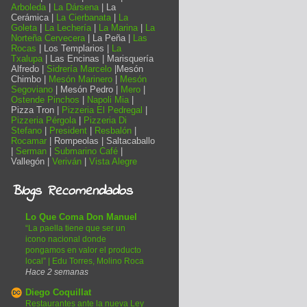
Arboleda
|
La Dársena
| La
Cerámica |
La Cierbanata
|
La
Goleta
|
La Lechería
|
La Marina
|
La
Norteña Cervecera
| La Peña |
Las
Rocas
| Los Templarios |
La
Txalupa
| Las Encinas | Marisquería
Alfredo |
Sidrería Marcelo
|Mesón
Chimbo |
Mesón Marinero
|
Mesón
Segoviano
| Mesón Pedro |
Mero
|
Ostende Pinchos
|
Napoli Mia
|
Pizza Tron |
Pizzeria El Pedregal
|
Pizzeria Pérgola
|
Pizzeria Di
Stefano
|
President
|
Resbalón
|
Rocamar
| Rompeolas | Saltacaballo
|
Serman
|
Submarino Café
|
Vallegón |
Veriván
|
Vista Alegre
Blogs Recomendados
Lo Que Coma Don Manuel
“La paella tiene que ser un
icono nacional donde
pongamos en valor el producto
local” | Edu Torres, Molino Roca
Hace 2 semanas
Diego Coquillat
Restaurantes ante la nueva Ley