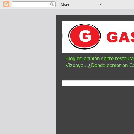
Blog de opinión sobre restaur
Vizcaya...¿Donde comer en C