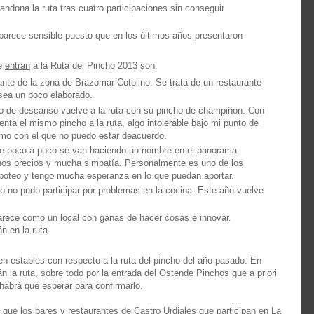
bandona la ruta tras cuatro participaciones sin conseguir
parece sensible puesto que en los últimos años presentaron
ue
entran
a la Ruta del Pincho 2013 son:
ante de la zona de Brazomar-Cotolino. Se trata de un restaurante
 sea un poco elaborado.
 de descanso vuelve a la ruta con su pincho de champiñón. Con
enta el mismo pincho a la ruta, algo intolerable bajo mi punto de
smo con el que no puedo estar deacuerdo.
ue poco a poco se van haciendo un nombre en el panorama
nos precios y mucha simpatía. Personalmente es uno de los
 poteo y tengo mucha esperanza en lo que puedan aportar.
 no pudo participar por problemas en la cocina. Este año vuelve
rece como un local con ganas de hacer cosas e innovar.
n en la ruta.
en estables con respecto a la ruta del pincho del año pasado. En
 la ruta, sobre todo por la entrada del Ostende Pinchos que a priori
 habrá que esperar para confirmarlo.
que los bares y restaurantes de Castro Urdiales que participan en La