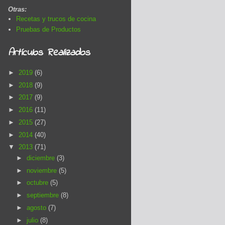
Otras:
Recetas y trucos de cocina
Pruebas de Productos
Artículos Realizados
►
2019
(6)
►
2018
(9)
►
2017
(9)
►
2016
(11)
►
2015
(27)
►
2014
(40)
▼
2013
(71)
►
diciembre
(3)
►
noviembre
(5)
►
octubre
(5)
►
septiembre
(8)
►
agosto
(7)
►
julio
(8)