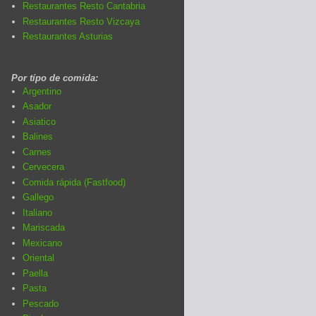
Restaurantes Resto Cantabria
Restaurantes Resto Vizcaya
Restaurantes Asturias
Por típo de comida:
Argentino
Asador
Asiatico
Balines
Carnes
Cervecera
Comida rápida (Fastfood)
Gallego
Italiano
Mariscada
Mexicano
Oriental
Paella
Pasta
Pescado