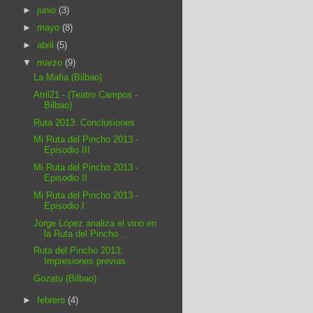
►
junio
(3)
►
mayo
(8)
►
abril
(5)
▼
marzo
(9)
La Mafia (Bilbao)
Atril21 - (Teatro Campos -
Bilbao)
Ruta 2013: Conclusiones
Mi Ruta del Pincho 2013 -
Episodio III
Mi Ruta del Pincho 2013 -
Episodio II
Mi Ruta del Pincho 2013 -
Episodio I
Jorge López analiza el vino en
la Ruta del Pincho ...
Ruta del Pincho 2013:
Impresiones previas
Gozatu (Bilbao)
►
febrero
(4)