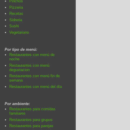
Pinchos
Pizzeria
Recetas
Sidreria
Sushi
Vegetariano
Por tipo de menú:
Restaurantes con menú de
noche
Restaurantes con menú
degustacion
Restaurantes con menú fin de
semana
Restaurantes con menú del día
Por ambiente:
Restaurantes para comidas
familiares
Restaurantes para grupos
Restaurantes para parejas