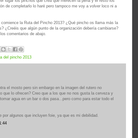
er lugar los pinchos que crea que merecen la pena y el resto los
pción de completarlo lo haré pero tampoco me voy a volver loco ni a
e comience la Ruta del Pincho 2013? ¿Qué pincho os llama más la
s? ¿Creéis que algún punto de la organización debería cambiarse?
 los comentarios de abajo.
ta del pincho 2013
tra el mosto pero sin embargo en la imagen del rutero no
o que lo ofrecen? Creo que a los que no nos gusta la cerveza y
tomar agua en un bar o dos pasa...pero como para estar todo el
por algunos que incluyen foie, ya que es mi debilidad.
1:44