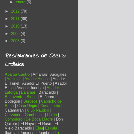
►
enero
(6)
►
2012
(79)
►
2011
(86)
►
2010
(13)
►
2009
(4)
►
2008
(3)
Restaurantes de Castro
Urdiales
Abaroa Castro
| Amarras | Ardigales
|
Arenillas
|
Asador Ainhoa
| Asador
El Túnel | Asador El Puerto | Asador
Erillo | Asador Juantxu |
Asador
Laforga
|
Bajamar
| Baracaldo |
Barlovento
|
Biritxi
| Bitácora |
Bodegón |
Burdeos
|
Capricho de
Baco
|
Casa Regio
|
Casa Lucía
|
Catamarán |
Club Naútico
|
Cervecería Gambrinus
|
Colón
|
Comodoro
|
De Boca Madre
| Don
Quijote | El Haya | El Ruso | El
Viejo Baracaldo |
Elua
|
Escala
|
Ibarbia | Jardines | Juantxu |
La