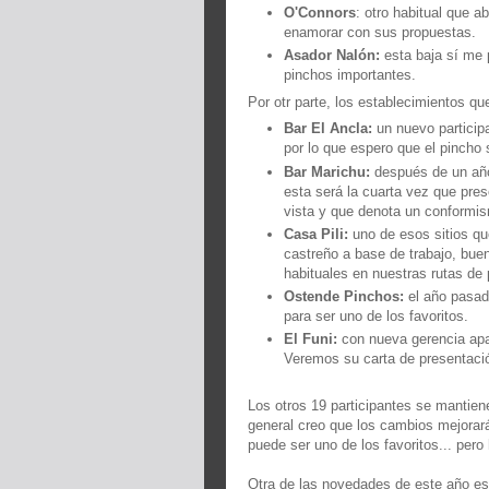
O'Connors
: otro habitual que a
enamorar con sus propuestas.
Asador Nalón:
esta baja sí me 
pinchos importantes.
Por otr parte, los establecimientos q
Bar El Ancla:
un nuevo particip
por lo que espero que el pincho
Bar Marichu:
después de un año
esta será la cuarta vez que pres
vista y que denota un conformi
Casa Pili:
uno de esos sitios q
castreño a base de trabajo, bue
habituales en nuestras rutas de
Ostende Pinchos:
el año pasado
para ser uno de los favoritos.
El Funi:
con nueva gerencia apa
Veremos su carta de presentació
Los otros 19 participantes se mantien
general creo que los cambios mejorarán
puede ser uno de los favoritos... pero
Otra de las novedades de este año es 