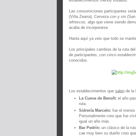
establecimientos menos votados.
Las consumiciones participantes serán
(Viña Zearra), Cerveza con y sin (San
refrescos, algo que viene siendo dema
acaba de incorporarse.
Hasta aquí ya veis que todo se mantie
Los principales cambios de la ruta de
de participantes, con cinco establecim
conocidos.
Los establecimientos que
salen
de la 
La Cueva de Benoît:
el año pasa
ruta.
Sidrería Marcelo:
fue el menos 
Personalmente creo que fue víct
igual un año más.
Bar Pedrín:
un clásico de la ru
cae muy bien su dueño creo que n