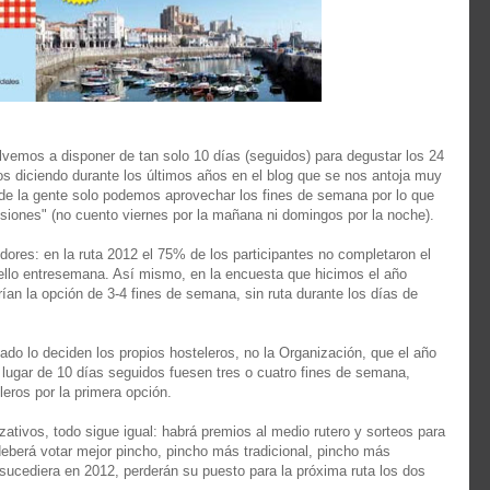
lvemos a disponer de tan solo 10 días (seguidos) para degustar los 24
os diciendo durante los últimos años en el blog que se nos antoja muy
a de la gente solo podemos aprovechar los fines de semana por lo que
siones" (no cuento viernes por la mañana ni domingos por la noche).
ores: en la ruta 2012 el 75% de los participantes no completaron el
sello entresemana. Así mismo, en la encuesta que hicimos el año
ían la opción de 3-4 fines de semana, sin ruta durante los días de
ado lo deciden los propios hosteleros, no la Organización, que el año
 lugar de 10 días seguidos fuesen tres o cuatro fines de semana,
eros por la primera opción.
zativos, todo sigue igual: habrá premios al medio rutero y sorteos para
deberá votar mejor pincho, pincho más tradicional, pincho más
sucediera en 2012, perderán su puesto para la próxima ruta los dos