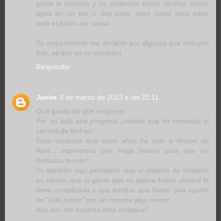
gusta la cerveza y no podemos tomar alcohol, tomar
agua en un bar o dos pasa...pero como para estar
todo el poteo así cansa.
Yo seguramente me decante por algunos que incluyen
foie, ya que es mi debilidad.
Responder
Janire
3 de marzo de 2013 a las 22:11
Qué ganas de que empiece!
Por un lado una pregunta ¿sabéis que ha motivado el
cambio de fechas?
Creo recordar que otros años ha sido a finales de
Abril... esperemos que haga bueno para que no
desluzca la ruta!!
Yo también sigo pensando que el sistema de votación
es injusto, que la gente que no quiere beber alcohol lo
tiene complicado y que tendría que haber una opción
de "sólo pintxo" por un importe algo menor.
Aún así: me encanta esta iniciativa!!