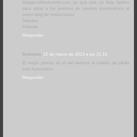
blogger.eldescuento.com ya que sois un blog óptimo
para optar a los premios de nuestra convocatoria al
mejor blog de restauración.
Saludos
Yolanda
Responder
Anónimo
12 de marzo de 2013 a las 21:16
El mejor pincho es el del dehesa el helado de pikillo
esta buenosimo
Responder