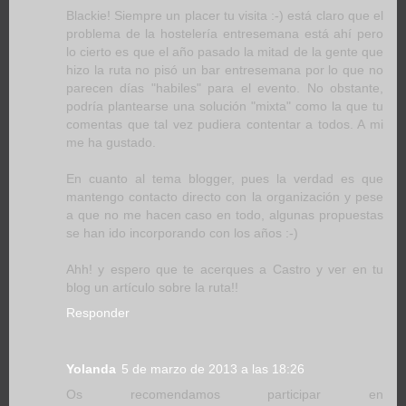
Blackie! Siempre un placer tu visita :-) está claro que el
problema de la hostelería entresemana está ahí pero
lo cierto es que el año pasado la mitad de la gente que
hizo la ruta no pisó un bar entresemana por lo que no
parecen días "habiles" para el evento. No obstante,
podría plantearse una solución "mixta" como la que tu
comentas que tal vez pudiera contentar a todos. A mi
me ha gustado.
En cuanto al tema blogger, pues la verdad es que
mantengo contacto directo con la organización y pese
a que no me hacen caso en todo, algunas propuestas
se han ido incorporando con los años :-)
Ahh! y espero que te acerques a Castro y ver en tu
blog un artículo sobre la ruta!!
Responder
Yolanda
5 de marzo de 2013 a las 18:26
Os recomendamos participar en