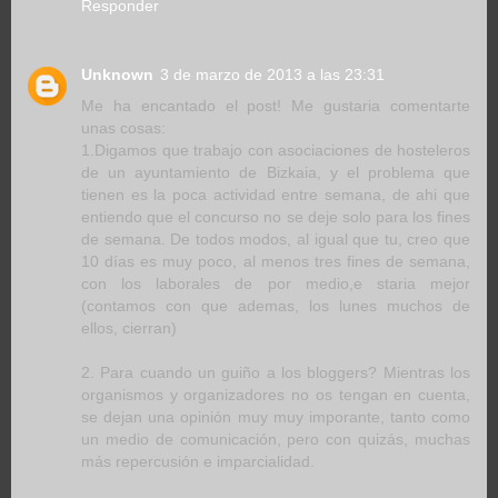
Responder
Unknown
3 de marzo de 2013 a las 23:31
Me ha encantado el post! Me gustaria comentarte
unas cosas:
1.Digamos que trabajo con asociaciones de hosteleros
de un ayuntamiento de Bizkaia, y el problema que
tienen es la poca actividad entre semana, de ahi que
entiendo que el concurso no se deje solo para los fines
de semana. De todos modos, al igual que tu, creo que
10 días es muy poco, al menos tres fines de semana,
con los laborales de por medio,e staria mejor
(contamos con que ademas, los lunes muchos de
ellos, cierran)
2. Para cuando un guiño a los bloggers? Mientras los
organismos y organizadores no os tengan en cuenta,
se dejan una opinión muy muy imporante, tanto como
un medio de comunicación, pero con quizás, muchas
más repercusión e imparcialidad.