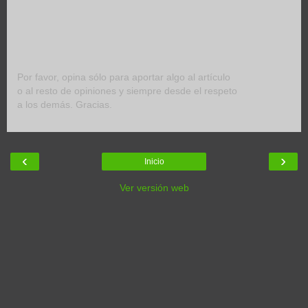
Por favor, opina sólo para aportar algo al artículo
o al resto de opiniones y siempre desde el respeto
a los demás. Gracias.
‹
›
Inicio
Ver versión web