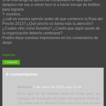
tampoco me voy a volver loco ni a hacer encaje de bolillos
para lograrlo.
Y vosotros,
¿cuál es vuestra opinión antes de que comience la Ruta del
Pincho 2013? ¿Qué pincho os llama más la atención?
¿Cuales véis como favoritos? ¿Creéis que algún punto de
la organización debería cambiarse?
Podéis dejar vuestras impresiones en los comentarios de
abajo.
.
superjau
Compartir
6 comentarios:
Anónimo
3 de marzo de 2013 a las 21:44
Dices que en las bebidas entra el mosto pero sin
embargo en la imagen del rutero no aparece como tal.
¿Es cierto que lo ofrecen? Creo que a los que no nos