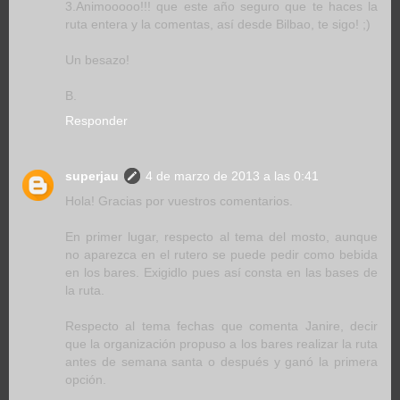
3.Animooooo!!! que este año seguro que te haces la
ruta entera y la comentas, así desde Bilbao, te sigo! ;)
Un besazo!
B.
Responder
superjau
4 de marzo de 2013 a las 0:41
Hola! Gracias por vuestros comentarios.
En primer lugar, respecto al tema del mosto, aunque
no aparezca en el rutero se puede pedir como bebida
en los bares. Exigidlo pues así consta en las bases de
la ruta.
Respecto al tema fechas que comenta Janire, decir
que la organización propuso a los bares realizar la ruta
antes de semana santa o después y ganó la primera
opción.